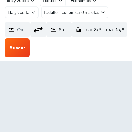
Ida y vuelta
1 adulto
Económica
Ida y vuelta
1 adulto, Económica, 0 maletas
Origen
Santiago de Compostela (SCQ)
mar. 8/9
-
mar. 15/9
Buscar