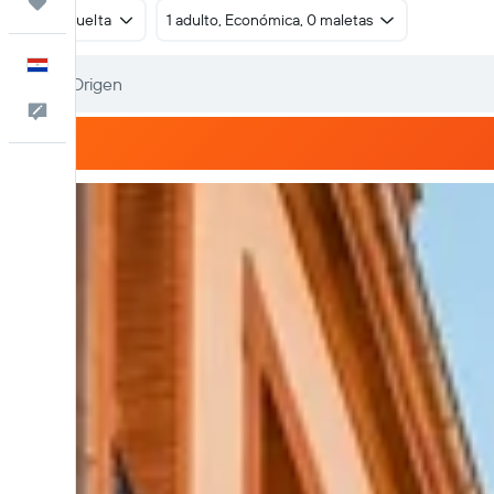
Trips
Ida y vuelta
1 adulto, Económica, 0 maletas
Español
Comentarios