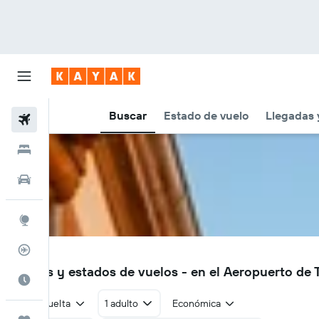
Buscar
Estado de vuelo
Llegadas 
Vuelos
Hoteles
Autos
Explore
Rastreador
TLS
Vuelos y estados de vuelos - en el Aeropuerto de
Cuándo ir
Ida y vuelta
1 adulto
Económica