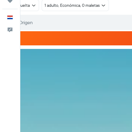
Trips
Ida y vuelta
1 adulto, Económica, 0 maletas
Español
Comentarios