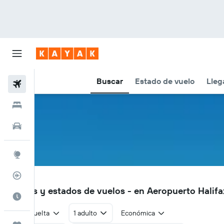
Buscar
Estado de vuelo
Lleg
Vuelos
Hoteles
Autos
Explore
Rastreador
YHZ
Vuelos y estados de vuelos - en Aeropuerto Halifa
Cuándo ir
Ida y vuelta
1 adulto
Económica