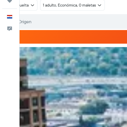
Trips
Ida y vuelta
1 adulto, Económica, 0 maletas
Español
Comentarios