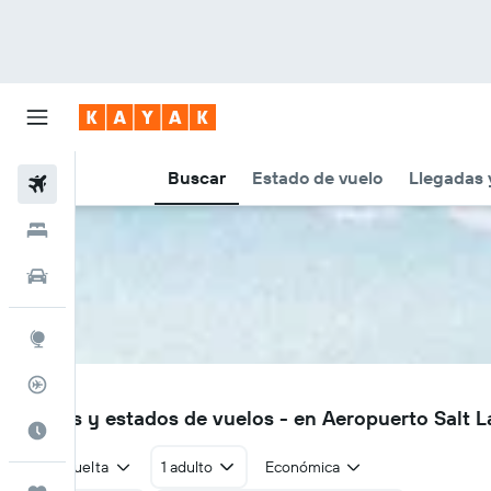
Buscar
Estado de vuelo
Llegadas 
Vuelos
Hoteles
Autos
Explore
Rastreador
SLC
Vuelos y estados de vuelos - en Aeropuerto Salt L
Cuándo ir
Ida y vuelta
1 adulto
Económica