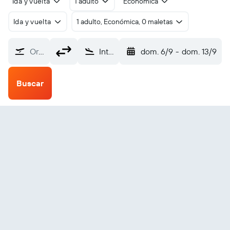
Ida y vuelta
1 adulto
Económica
Ida y vuelta
1 adulto, Económica, 0 maletas
Origen
Internacional Libertad de Newark (EWR)
dom. 6/9
-
dom. 13/9
Buscar